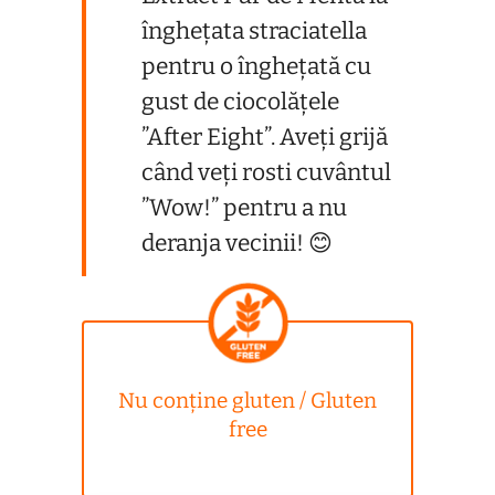
înghețata straciatella
pentru o înghețată cu
gust de ciocolățele
”After Eight”. Aveți grijă
când veți rosti cuvântul
”Wow!” pentru a nu
deranja vecinii! 😊
Nu conține gluten / Gluten
free