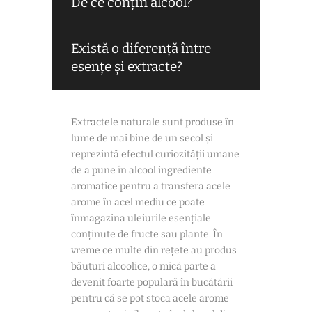
De ce conțin alcool?
Există o diferență între
esențe și extracte?
Extractele naturale sunt produse în
lume de mai bine de un secol și
reprezintă efectul curiozității umane
de a pune în alcool ingrediente
aromatice pentru a transfera acele
arome în acel mediu ce poate
înmagazina uleiurile esențiale
conținute de fructe sau plante. În
vreme ce multe din rețete au produs
băuturi alcoolice, o mică parte a
devenit foarte populară în bucătării
pentru că se pot stoca acele arome