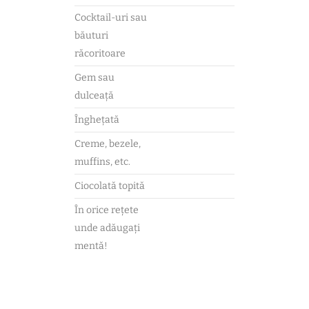
Cocktail-uri sau
băuturi
răcoritoare
Gem sau
dulceață
Înghețată
Creme, bezele,
muffins, etc.
Ciocolată topită
În orice rețete
unde adăugați
mentă!