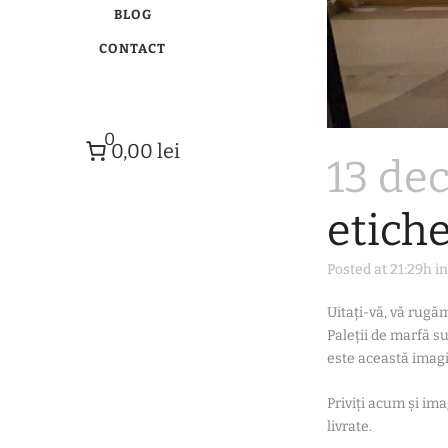
BLOG
CONTACT
0
0,00 lei
13 dec
etich
Posted at 21:29h
i
Uitați-vă, vă rugăm
Paleții de marfă s
este această imag
Priviți acum și im
livrate.