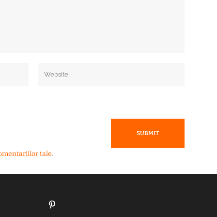
omentariilor tale
.