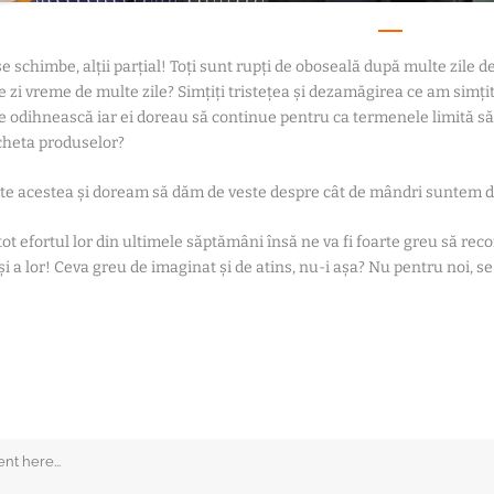
e schimbe, alții parțial! Toți sunt rupți de oboseală după multe zile de
e zi vreme de multe zile? Simțiți tristețea și dezamăgirea ce am simți
e odihnească iar ei doreau să continue pentru ca termenele limită să
cheta produselor?
ate acestea și doream să dăm de veste despre cât de mândri suntem d
 efortul lor din ultimele săptămâni însă ne va fi foarte greu să re
 și a lor! Ceva greu de imaginat și de atins, nu-i așa? Nu pentru noi, s