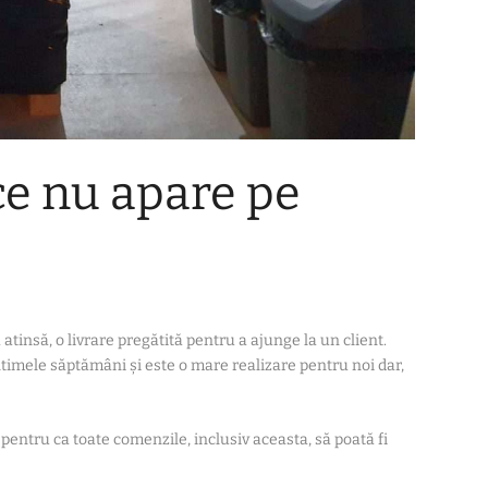
ce nu apare pe
atinsă, o livrare pregătită pentru a ajunge la un client.
ltimele săptămâni și este o mare realizare pentru noi dar,
pentru ca toate comenzile, inclusiv aceasta, să poată fi