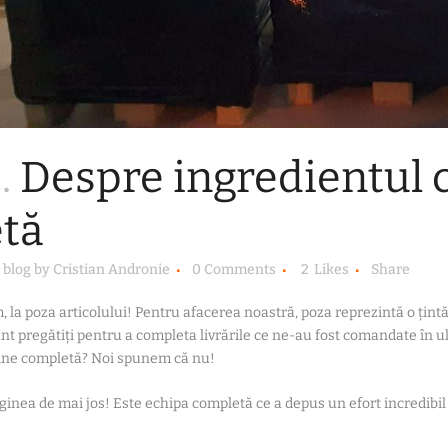
.
Despre ingredientul 
etă
n
blog
by
Cristian Andronie
0 Comments
2
Likes
Share
, la poza articolului! Pentru afacerea noastră, poza reprezintă o țintă 
unt pregătiți pentru a completa livrările ce ne-au fost comandate în u
ine completă? Noi spunem că nu!
aginea de mai jos! Este echipa completă ce a depus un efort incredibil 