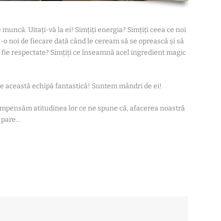
 muncă. Uitați-vă la ei! Simțiți energia? Simțiți ceea ce noi
t-o noi de fiecare dată când le ceream să se oprească și să
 fie respectate? Simțiți ce înseamnă acel ingredient magic
e această echipă fantastică! Suntem mândri de ei!
compensăm atitudinea lor ce ne spune că, afacerea noastră
e pare…