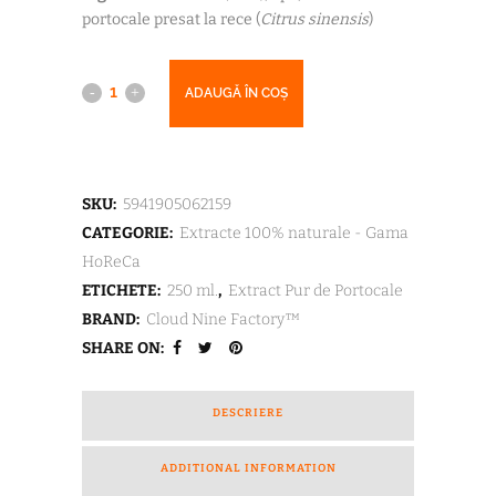
portocale presat la rece (
79,99 lei.
Citrus sinensis
)
Extract
ADAUGĂ ÎN COȘ
Pur
de
SKU:
5941905062159
Portocale
CATEGORIE:
Extracte 100% naturale - Gama
(250
HoReCa
ETICHETE:
250 ml.
,
Extract Pur de Portocale
ml.)
BRAND:
Cloud Nine Factory™
quantity
SHARE ON:
DESCRIERE
ADDITIONAL INFORMATION