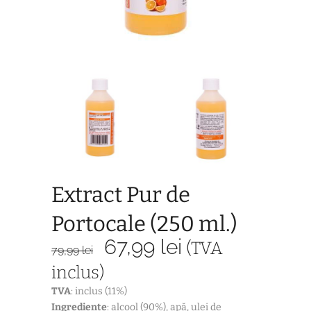
Extract Pur de
Portocale (250 ml.)
Prețul
Prețul
67,99
lei
(TVA
79,99
lei
inițial
curent
inclus)
a
este:
TVA
: inclus (11%)
fost:
67,99 lei.
Ingrediente
: alcool (90%), apă, ulei de