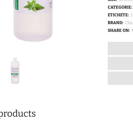
Mentă
CATEGORIE:
(1.000
ETICHETE:
1
BRAND:
Clo
ml.)
SHARE ON:
quantity
products