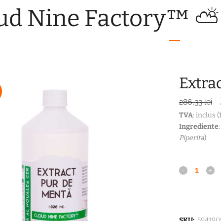
ud Nine Factory™ ⛅
Extrac
286,33
lei
TVA
: inclus 
Ingrediente
Piperita
)
Extract
Pur
de
SKU:
594190