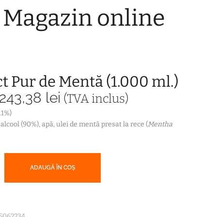
 Magazin online
t Pur de Mentă (1.000 ml.)
Prețul
Prețul
243,38
lei
(TVA inclus)
inițial
curent
(11%)
a
este:
: alcool (90%), apă, ulei de mentă presat la rece (
Mentha
fost:
243,38 lei.
286,33 lei.
ADAUGĂ ÎN COȘ
5062234